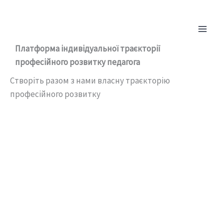
Перейти
до
Main
вмісту
Платформа індивідуальної траєкторії
Men
професійного розвитку педагога
Створіть разом з нами власну траєкторію
професійного розвитку