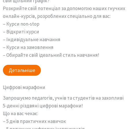
свій щільний графік?
Розкрийте свій потенціал за допомогою наших гнучких
онлайн-курсів, розроблених спеціально для вас:
– Курси non-stop
– Відкриті курси
– Індивідуальне навчання
– Курси на замовлення
– Обирайте свій ідеальний стиль навчання!
Детальніше
Цифрові марафони
Запрошуємо педагогів, учнів та студентів на захопливі
5-денні різдвяні цифрові марафони!
Що на вас чекає:
– 5 днів практичних навичок
– 5 потужних цифрових інструментів